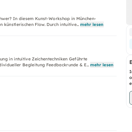
 schwer? In diesem Kunst-Workshop in München-
künstlerischen Flow. Durch intuitive…
mehr lesen
ng in intuitive Zeichentechniken Geführte
dividueller Begleitung Feedbackrunde & E…
mehr lesen
I
o
e